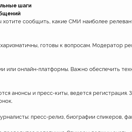
альные шаги
общений
вы хотите сообщить, какие СМИ наиболее релева
харизматичны, готовы к вопросам. Модератор ре
ии или онлайн-платформы. Важно обеспечить техн
ся анонсы и пресс-киты, ведется регистрация. З
онок.
рналисты: пресс-релиз, биографии спикеров, фак