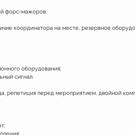
ай форс-мажоров.
личие координатора на месте, резервное оборудо
онного оборудования;
ьный сигнал.
а, репетиция перед мероприятием, двойной ком
.
т;
пления;