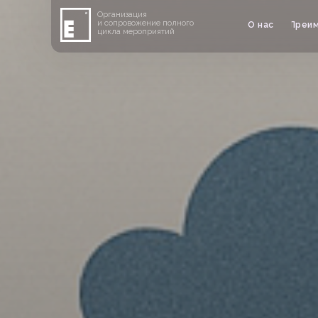
Организация
и сопровожение полного
О нас
Преи
цикла мероприятий