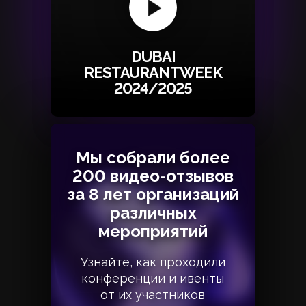
DUBAI
RESTAURANTWEEK
2024/2025
Мы собрали более
Мы собрали более
200 видео-отзывов
200 видео-отзывов
за 8 лет организаций
за 8 лет организаций
различных
различных
мероприятий
мероприятий
Узнайте, как проходили
Узнайте, как проходили
конференции и ивенты
конференции и ивенты
от их участников
от их участников