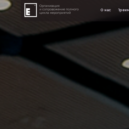
Организация
и сопровожение полного
О нас
Преи
цикла мероприятий