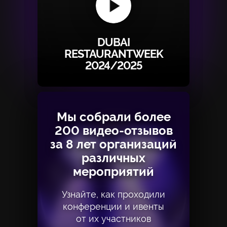
DUBAI
RESTAURANTWEEK
2024/2025
Мы собрали более
Мы собрали более
200 видео-отзывов
200 видео-отзывов
за 8 лет организаций
за 8 лет организаций
различных
различных
мероприятий
мероприятий
Узнайте, как проходили
Узнайте, как проходили
конференции и ивенты
конференции и ивенты
от их участников
от их участников