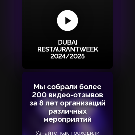
DUBAI
RESTAURANTWEEK
2024/2025
Мы собрали более
Мы собрали более
200 видео-отзывов
200 видео-отзывов
за 8 лет организаций
за 8 лет организаций
различных
различных
мероприятий
мероприятий
Узнайте, как проходили
Узнайте, как проходили