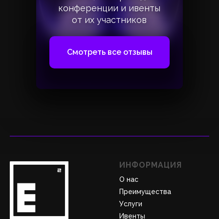
конференции и ивенты
конференции и ивенты
от их участников
от их участников
Смотреть все отзывы
ИНФОРМАЦИЯ
О нас
Преимущества
Услуги
Ивенты