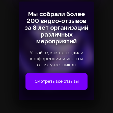
Мы собрали более
Мы собрали более
200 видео-отзывов
200 видео-отзывов
за 8 лет организаций
за 8 лет организаций
различных
различных
мероприятий
мероприятий
Узнайте, как проходили
Узнайте, как проходили
конференции и ивенты
конференции и ивенты
от их участников
от их участников
Смотреть все отзывы