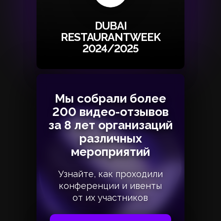
DUBAI
RESTAURANTWEEK
2024/2025
Мы собрали более
Мы собрали более
200 видео-отзывов
200 видео-отзывов
за 8 лет организаций
за 8 лет организаций
различных
различных
мероприятий
мероприятий
Узнайте, как проходили
Узнайте, как проходили
конференции и ивенты
конференции и ивенты
от их участников
от их участников