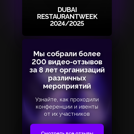
DUBAI
RESTAURANTWEEK
2024/2025
Мы собрали более
Мы собрали более
200 видео-отзывов
200 видео-отзывов
за 8 лет организаций
за 8 лет организаций
различных
различных
мероприятий
мероприятий
Узнайте, как проходили
Узнайте, как проходили
конференции и ивенты
конференции и ивенты
от их участников
от их участников
Смотреть все отзывы