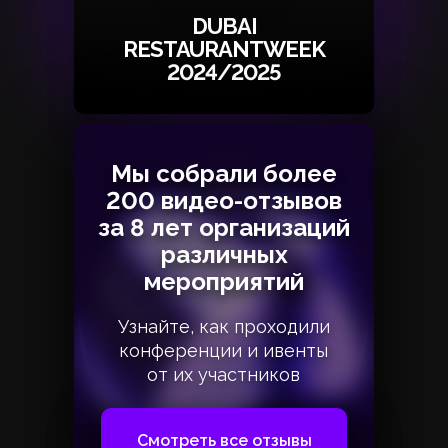
DUBAI
RESTAURANTWEEK
2024/2025
Мы собрали более
Мы собрали более
200 видео-отзывов
200 видео-отзывов
за 8 лет организаций
за 8 лет организаций
различных
различных
мероприятий
мероприятий
Узнайте, как проходили
Узнайте, как проходили
конференции и ивенты
конференции и ивенты
от их участников
от их участников
Смотреть все отзывы