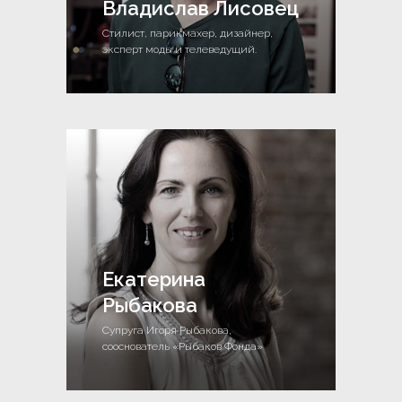
Владислав Лисовец
Стилист, парикмахер, дизайнер,
эксперт моды и телеведущий.
Екатерина
Рыбакова
Супруга Игоря Рыбакова,
сооснователь «Рыбаков Фонда»