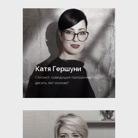
Катя Гершуни
Стилист, соведущая программы "На
десять лет моложе"