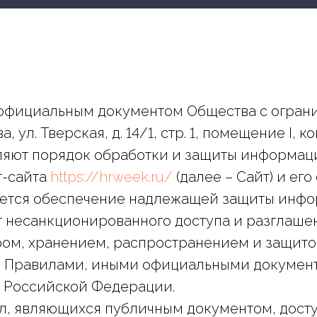
я официальным документом Общества с огран
 ул. Тверская, д. 14/1, стр. 1, помещение I, к
ляют порядок обработки и защиты информаци
т-сайта
https://hrweek.ru/
(далее – Сайт) и его
ляется обеспечение надлежащей защиты инфор
т несанкционированного доступа и разглаше
бором, хранением, распространением и защит
и Правилами, иными официальными докумен
 Российской Федерации.
ил, являющихся публичным документом, дост