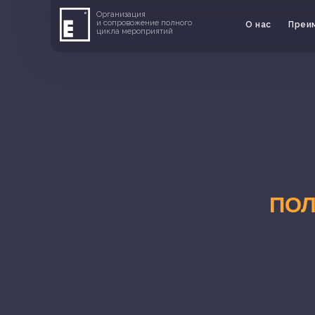
Организация
и сопровожение полного
О нас
Преи
цикла мероприятий
ПОЛ