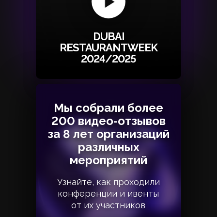
DUBAI
RESTAURANTWEEK
2024/2025
Мы собрали более
Мы собрали более
200 видео-отзывов
200 видео-отзывов
за 8 лет организаций
за 8 лет организаций
различных
различных
мероприятий
мероприятий
Узнайте, как проходили
Узнайте, как проходили
конференции и ивенты
конференции и ивенты
от их участников
от их участников