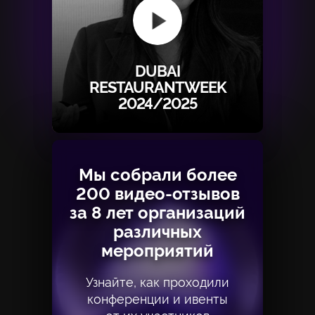
DUBAI
RESTAURANTWEEK
2024/2025
Мы собрали более
Мы собрали более
200 видео-отзывов
200 видео-отзывов
за 8 лет организаций
за 8 лет организаций
различных
различных
мероприятий
мероприятий
Узнайте, как проходили
Узнайте, как проходили
конференции и ивенты
конференции и ивенты