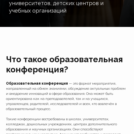
университетов, детских центров и
учебных организаций
Что такое образовательная
конференция?
Образовательная конференция
— это формат мероприятия,
направленный на обмен знаниями, обсуждение актуальных проблем
и внедрение инноваций в сфере образования. Она может быть
ориентирована как на преподавателей, так и на учащихся,
управленцев, родителей, исследователей и всех, кто вовлечён в
образовательный процесс.
Такие конференции востребованы в школах, университетах,
колледжах, дошкольных учреждениях, центрах дополнительного
образования и научных организациях. Они способствуют