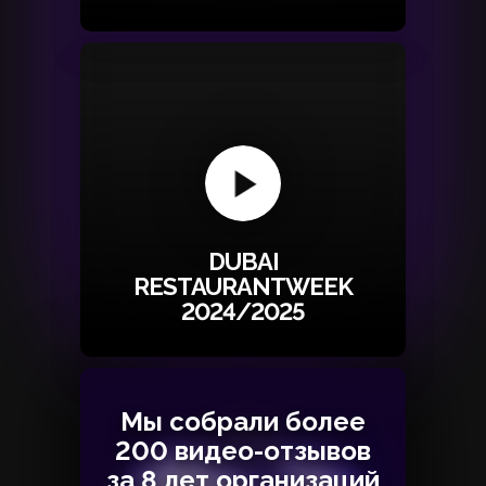
DUBAI
RESTAURANTWEEK
2024/2025
Мы собрали более
Мы собрали более
200 видео-отзывов
200 видео-отзывов
за 8 лет организаций
за 8 лет организаций